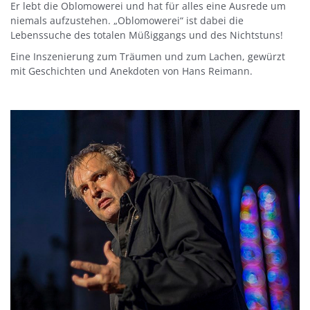
Er lebt die Oblomowerei und hat für alles eine Ausrede um
niemals aufzustehen. „Oblomowerei“ ist dabei die
Lebenssuche des totalen Müßiggangs und des Nichtstuns!
Eine Inszenierung zum Träumen und zum Lachen, gewürzt
mit Geschichten und Anekdoten von Hans Reimann.