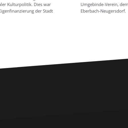
er Kulturpolitik. Dies war
Umgebinde-Verein, dem 
Eigenfinanzierung der Stadt
Eberbach-Neugersdorf.