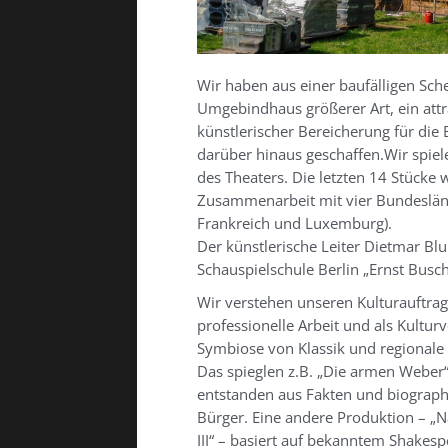
Wir haben aus einer baufälligen Sc
Umgebindhaus größerer Art, ein attra
künstlerischer Bereicherung für die
darüber hinaus geschaffen.Wir spie
des Theaters. Die letzten 14 Stücke 
Zusammenarbeit mit vier Bundeslän
Frankreich und Luxemburg).
Der künstlerische Leiter Dietmar B
Schauspielschule Berlin „Ernst Busch
Wir verstehen unseren Kulturauftra
professionelle Arbeit und als Kultur
Symbiose von Klassik und regionale
Das spieglen z.B. „Die armen Weber“
entstanden aus Fakten und biograp
Bürger. Eine andere Produktion – „N
III“ – basiert auf bekanntem Shakespe