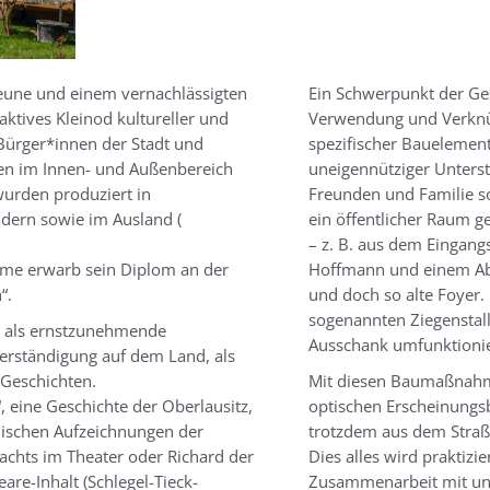
heune und einem vernachlässigten
Ein Schwerpunkt der Ges
ktives Kleinod kultureller und
Verwendung und Verknüp
 Bürger*innen der Stadt und
spezifischer Bauelement
len im Innen- und Außenbereich
uneigennütziger Unters
wurden produziert in
Freunden und Familie so
dern sowie im Ausland (
ein öffentlicher Raum 
– z. B. aus dem Eingangs
lume erwarb sein Diplom an der
Hoffmann und einem Ab
“.
und doch so alte Foyer
sogenannten Ziegenstall
g als ernstzunehmende
Ausschank umfunktionie
verständigung auf dem Land, als
 Geschichten.
Mit diesen Baumaßnahm
, eine Geschichte der Oberlausitz,
optischen Erscheinungs
hischen Aufzeichnungen der
trotzdem aus dem Straße
achts im Theater oder Richard der
Dies alles wird praktizi
are-Inhalt (Schlegel-Tieck-
Zusammenarbeit mit un