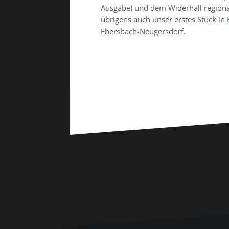
Ausgabe) und dem Widerhall regional
übrigens auch unser erstes Stück in 
Ebersbach-Neugersdorf.